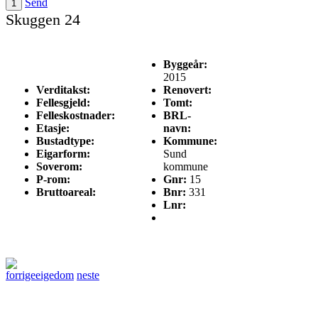
Send
Skuggen 24
Byggeår:
2015
Verditakst:
Renovert:
Fellesgjeld:
Tomt:
Felleskostnader:
BRL-
Etasje:
navn:
Bustadtype:
Kommune:
Eigarform:
Sund
Soverom:
kommune
P-rom:
Gnr:
15
Bruttoareal:
Bnr:
331
Lnr:
forrige
eigedom
neste